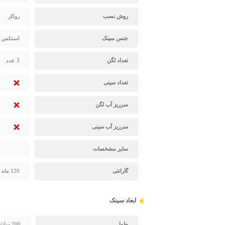
روش نصب
روکار
جنس سینک
استنلس استیل 304 - 18/10 ضخام
تعداد لگن
3 عدد
تعداد سینی
سرریز آب لگن
سرریز آب سینی
سایر مشخصات
گارانتی
120 ماه گارانتی پس از فروش اخوان
ابعاد سینک
طول
200 سانتیمتر