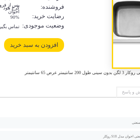
پس از فر
فروشنده:
کرج هود
اخوان
رضایت خرید:
90%
وضعیت موجودی:
تماس بگیر
 و پاسخ
صنعتی
اخوان مدل S18 روکار