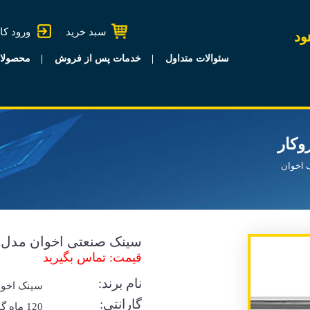
سبد خرید
ورود کا
ود
سئوالات متداول
خدمات پس از فروش
محصولا
 اخوان
سینک صنعتی اخوان مدل S18 روکار
قیمت: تماس بگیرید
نام برند:
سینک اخوا
گارانتی:
120 ماه 