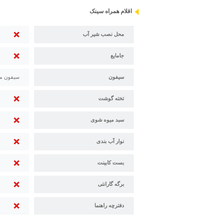
اقلام همراه سینک
محل نصب شیر آب
جامایع
سیفون
سیفون م
تخته گوشت
سبد میوه شوی
نوار آب بندی
بست کابینت
برگه گارانتی
دفترچه راهنما