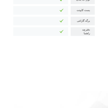
بست کابینت
برگه گارانتی
دفترچه
راهنما