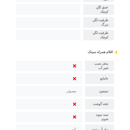
عمق لگن
کوچک
ظرفیت لگن
بزرگ
ظرفیت لگن
کوچک
اقلام همراه سینک
محل نصب
شیر آب
جامایع
سیفون
معمولی
تخته گوشت
سبد میوه
شوی
نوار آب بندی