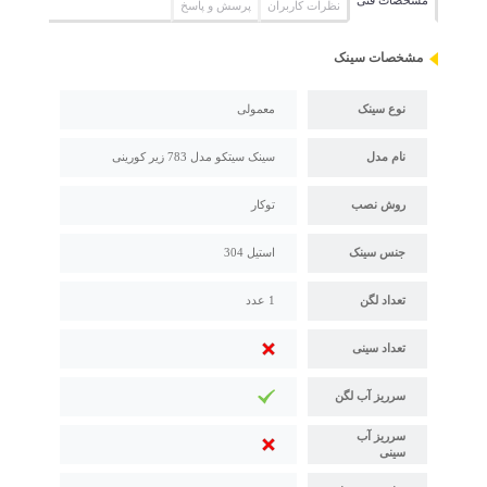
مشخصات فنی
نظرات کاربران
پرسش و پاسخ
مشخصات سینک
نوع سینک
معمولی
نام مدل
سینک سیتکو مدل 783 زیر کورینی
روش نصب
توکار
جنس سینک
استیل 304
تعداد لگن
1 عدد
تعداد سینی
سرریز آب لگن
سرریز آب
سینی