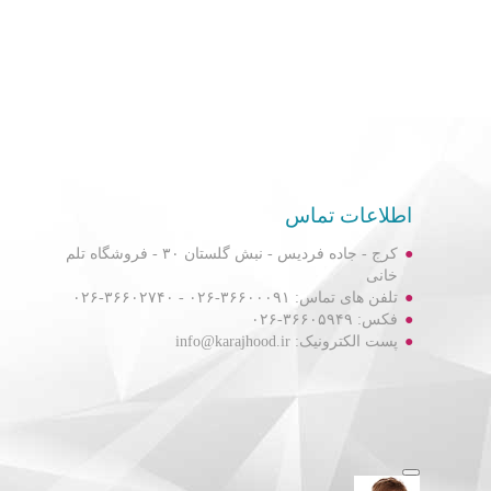
اطلاعات تماس
کرج - جاده فردیس - نبش گلستان ۳۰ - فروشگاه تلم
خانی
تلفن های تماس: ۳۶۶۰۰۰۹۱-۰۲۶ - ۳۶۶۰۲۷۴۰-۰۲۶
فکس: ۳۶۶۰۵۹۴۹-۰۲۶
پست الکترونیک: info@karajhood.ir