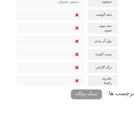
سیفون
سیفون معمولی
تخته گوشت
سبد میوه
شوی
نوار آب بندی
بست کابینت
برگه گارانتی
دفترچه
راهنما
برچسب ها:
سینک دولگنه