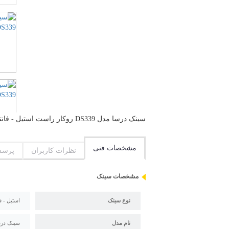
سینک درسا مدل DS339 روکار راست استیل - فانتزی روکار 2 لگن 1 سینی طول 120 سانتیمتر عرض 60 سانتیمتر
مشخصات فنی
نظرات کاربران
پرسش
مشخصات سینک
نوع سینک
استیل - ف
نام مدل
سینک درسا مدل 39