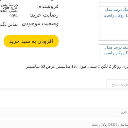
درسا پس ا
فروشنده:
کرج هود
نصب محص
رضایت خرید:
90%
وضعیت موجودی:
تماس بگیر
 و پاسخ
انتزی
DS3 روکار راست