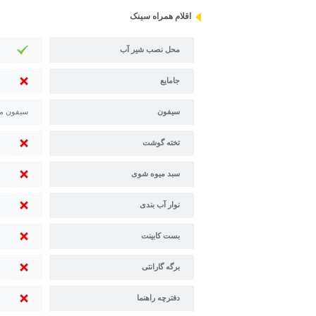
اقلام همراه سینک
محل نصب شیر آب
جامایع
سیفون
سیفون م
تخته گوشت
سبد میوه شوی
نوار آب بندی
بست کابینت
برگه گارانتی
دفترچه راهنما