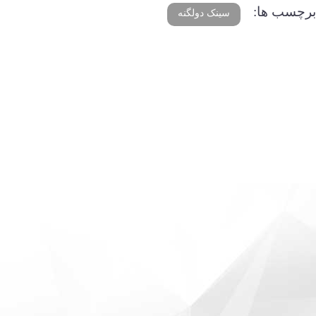
برچسب ها:
سینک دولگنه