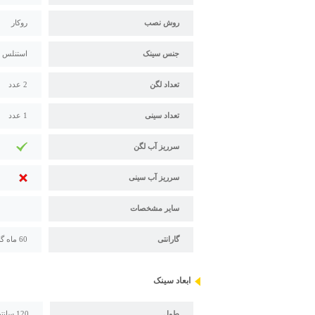
روش نصب
روکار
جنس سینک
استنلس استیل 304 - 18/10 
تعداد لگن
2 عدد
تعداد سینی
1 عدد
سرریز آب لگن
سرریز آب سینی
سایر مشخصات
گارانتی
60 ماه گارانتی درسا پس از نصب محصول
ابعاد سینک
طول
120 سانتیمتر