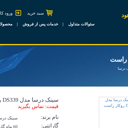
سبد خرید
ورود کا
ود
سئوالات متداول
خدمات پس از فروش
محصولا
 درسا
سینک درسا مدل DS339 روکار راست
قیمت: تماس بگیرید
نام برند:
سینک درس
گارانتی:
60 ماه گا