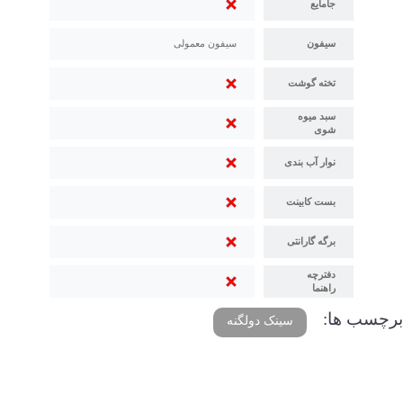
جامایع
سیفون
سیفون معمولی
تخته گوشت
سبد میوه
شوی
نوار آب بندی
بست کابینت
برگه گارانتی
دفترچه
راهنما
برچسب ها:
سینک دولگنه