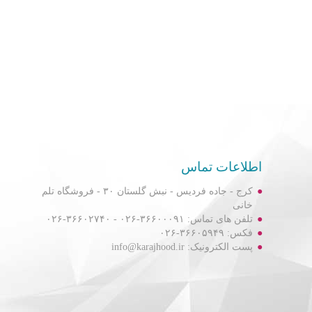
اطلاعات تماس
کرج - جاده فردیس - نبش گلستان ۳۰ - فروشگاه تلم
خانی
تلفن های تماس: ۳۶۶۰۰۰۹۱-۰۲۶ - ۳۶۶۰۲۷۴۰-۰۲۶
فکس: ۳۶۶۰۵۹۴۹-۰۲۶
پست الکترونیک: info@karajhood.ir