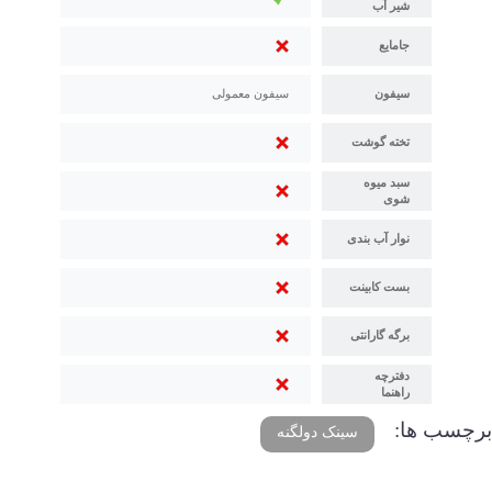
شیر آب
جامایع
سیفون
سیفون معمولی
تخته گوشت
سبد میوه
شوی
نوار آب بندی
بست کابینت
برگه گارانتی
دفترچه
راهنما
برچسب ها:
سینک دولگنه