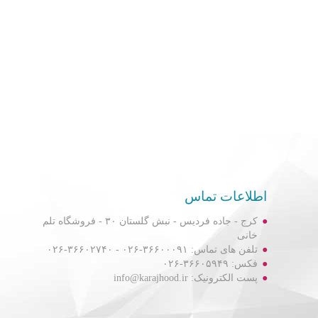
اطلاعات تماس
کرج - جاده فردیس - نبش گلستان ۳۰ - فروشگاه تلم
خانی
تلفن های تماس: ۳۶۶۰۰۰۹۱-۰۲۶ - ۳۶۶۰۲۷۴۰-۰۲۶
فکس: ۳۶۶۰۵۹۴۹-۰۲۶
پست الکترونیک: info@karajhood.ir