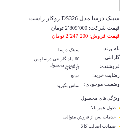
سینک درسا مدل DS326 روکار راست
قیمت شرکت:
2٬809٬000
تومان
قیمت فروش: 2٬247٬200 تومان
نام برند:
سینک درسا
گارانتی:
60 ماه گارانتی درسا پس
از نصب محصول
فروشنده:
کرج هود
رضایت خرید:
90%
وضعیت موجودی:
تماس بگیرید
ویژگی‌های محصول
طول عمر بالا
خدمات پس از فروش متوالی
ضمانت اصالت کالا