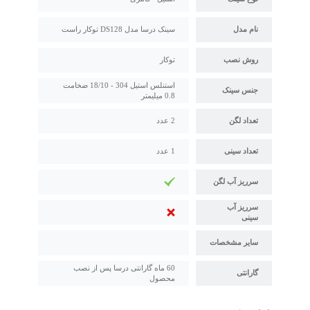
نام مدل
سینک درسا مدل DS128 توکار راست
روش نصب
توکار
استنلس استیل 304 - 18/10 ضخامت
جنس سینک
0.8 میلیمتر
تعداد لگن
2 عدد
تعداد سینی
1 عدد
سرریز آب لگن
سرریز آب
سینی
سایر مشخصات
60 ماه گارانتی درسا پس از نصب
گارانتی
محصول