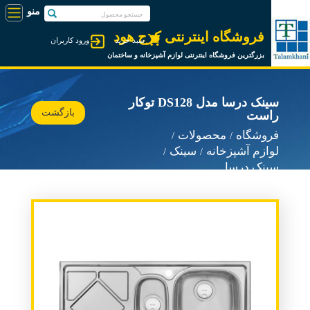
فروشگاه اینترنتی کرج هود
سبد خرید
ورود کاربران
بزرگترین فروشگاه اینترنتی لوازم آشپزخانه و ساختمان
سینک درسا مدل DS128 توکار
بازگشت
راست
فروشگاه
محصولات
لوازم آشپزخانه
سینک
سینک درسا