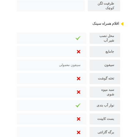
ظرفیت لگن
کوچک
اقلام همراه سینک
محل نصب
شیر آب
جامایع
سیفون
سیفون معمولی
تخته گوشت
سبد میوه
شوی
نوار آب بندی
بست کابینت
برگه گارانتی