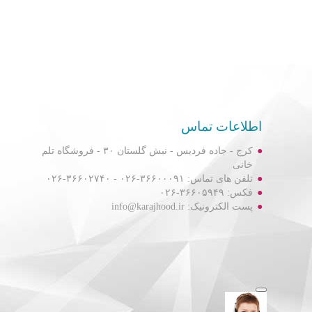
اطلاعات تماس
کرج - جاده فردیس - نبش گلستان ۳۰ - فروشگاه تلم
خانی
تلفن های تماس: ۳۶۶۰۰۰۹۱-۰۲۶ - ۳۶۶۰۲۷۴۰-۰۲۶
فکس: ۳۶۶۰۵۹۴۹-۰۲۶
پست الکترونیک: info@karajhood.ir