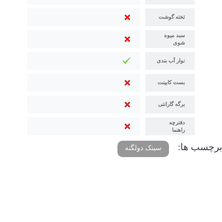
تخته گوشت
سبد میوه
شوی
نوار آب بندی
بست کابینت
برگه گارانتی
دفترچه
راهنما
برچسب ها:
سینک دولگنه