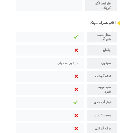
ظرفیت لگن
کوچک
اقلام همراه سینک
محل نصب
شیر آب
جامایع
سیفون
سیفون معمولی
تخته گوشت
سبد میوه
شوی
نوار آب بندی
بست کابینت
برگه گارانتی