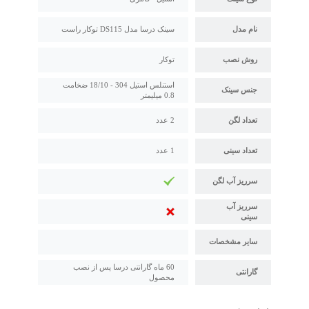
نام مدل
سینک درسا مدل DS115 توکار راست
روش نصب
توکار
استنلس استیل 304 - 18/10 ضخامت
جنس سینک
0.8 میلیمتر
تعداد لگن
2 عدد
تعداد سینی
1 عدد
سرریز آب لگن
سرریز آب
سینی
سایر مشخصات
60 ماه گارانتی درسا پس از نصب
گارانتی
محصول