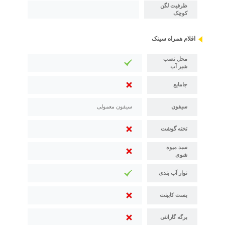
ظرفیت لگن
کوچک
اقلام همراه سینک
محل نصب
شیر آب
جامایع
سیفون
سیفون معمولی
تخته گوشت
سبد میوه
شوی
نوار آب بندی
بست کابینت
برگه گارانتی