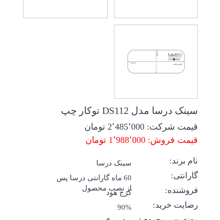
سینک درسا مدل DS112 توکار چپ
قیمت شرکت:
2٬485٬000
تومان
قیمت فروش: 1٬988٬000 تومان
نام برند:
سینک درسا
گارانتی:
60 ماه گارانتی درسا پس
از نصب محصول
فروشنده:
کرج هود
رضایت خرید:
90%
وضعیت موجودی: