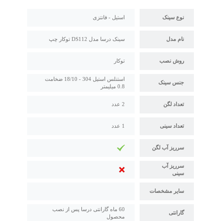
نوع سینک
استیل - فانتزی
نام مدل
سینک درسا مدل DS112 توکار چپ
روش نصب
توکار
استنلس استیل 304 - 18/10 ضخامت
جنس سینک
0.8 میلیمتر
تعداد لگن
2 عدد
تعداد سینی
1 عدد
سرریز آب لگن
سرریز آب
سینی
سایر مشخصات
60 ماه گارانتی درسا پس از نصب
گارانتی
محصول