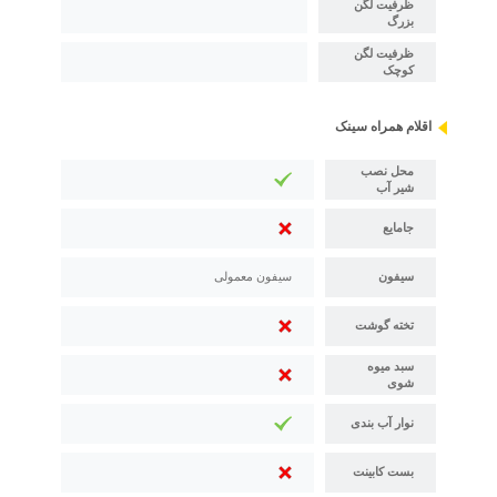
ظرفیت لگن
بزرگ
ظرفیت لگن
کوچک
اقلام همراه سینک
محل نصب
شیر آب
جامایع
سیفون
سیفون معمولی
تخته گوشت
سبد میوه
شوی
نوار آب بندی
بست کابینت