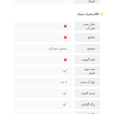
کوچک
اقلام همراه سینک
محل نصب
شیر آب
جامایع
سیفون
سیفون اتوماتیک
تخته گوشت
سبد میوه
شوی
نوار آب بندی
4 عدد
بست کابینت
برگه گارانتی
دفترچه