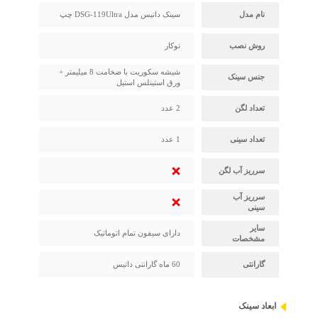
نام مدل
سینک داتیس مدل DSG-119Ultra چپ
روش نصب
توکار
شیشه سکوریت با ضخامت 8 میلیمتر +
جنس سینک
ورق استینلس استیل
تعداد لگن
2 عدد
تعداد سینی
1 عدد
سرریز آب لگن
سرریز آب
سینی
سایر
دارای سیفون تمام اتوماتیک
مشخصات
گارانتی
60 ماه گارانتی داتیس
ابعاد سینک