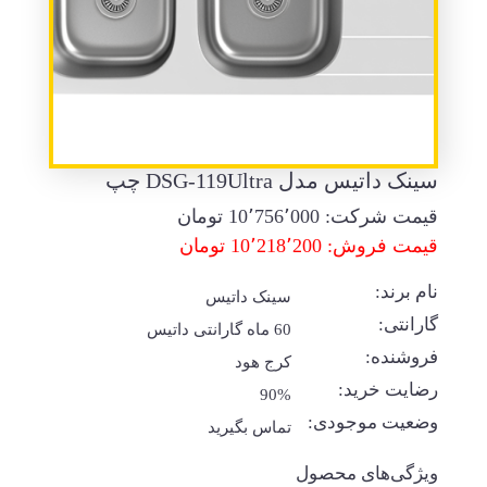
سینک داتیس مدل DSG-119Ultra چپ
قیمت شرکت:
10٬756٬000
تومان
قیمت فروش: 10٬218٬200 تومان
نام برند:
سینک داتیس
گارانتی:
60 ماه گارانتی داتیس
فروشنده:
کرج هود
رضایت خرید:
90%
وضعیت موجودی:
تماس بگیرید
ویژگی‌های محصول