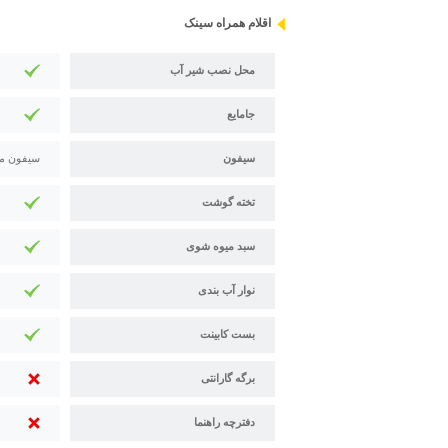
اقلام همراه سینک
محل نصب شیر آب
جامایع
سیفون
سیفون م
تخته گوشت
سبد میوه شوی
نوار آب بندی
بست کابینت
برگه گارانتی
دفترچه راهنما