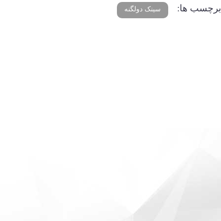
برچسب ها:
سینک دولگنه