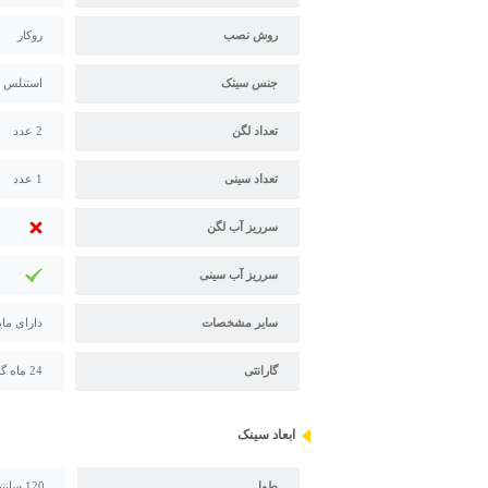
روش نصب
روکار
جنس سینک
استنلس استیل 304 - 18/10 
تعداد لگن
2 عدد
تعداد سینی
1 عدد
سرریز آب لگن
سرریز آب سینی
سایر مشخصات
دارای مای
گارانتی
24 ماه گارانتی و 120 ماه خدمات پس از فروش استیل البرز
ابعاد سینک
طول
120 سانتیمتر