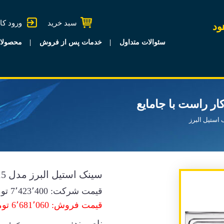
سبد خرید
ورود کا
ود
سئوالات متداول
خدمات پس از فروش
محصولا
استیل البرز
سینک استیل البرز مدل 815 روکار راست با جامایع
قیمت شرکت:
7٬423٬400
توم
قیمت فروش: 6٬681٬060 تومان
نام برند: