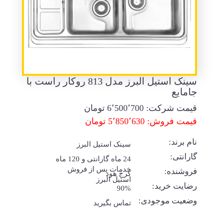
سینک استیل البرز مدل 813 روکار راست با
جامایع
قیمت شرکت:
6٬500٬700
تومان
قیمت فروش: 5٬850٬630 تومان
نام برند:
سینک استیل البرز
گارانتی:
24 ماه گارانتی و 120 ماه
خدمات پس از فروش
فروشنده:
کرج هود
استیل البرز
رضایت خرید:
90%
وضعیت موجودی:
تماس بگیرید