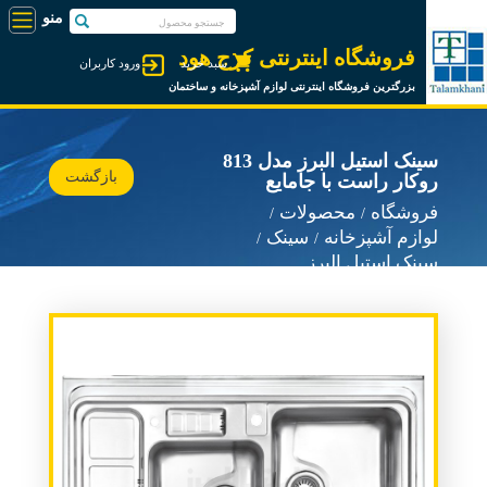
فروشگاه اینترنتی کرج هود
سبد خرید
ورود کاربران
بزرگترین فروشگاه اینترنتی لوازم آشپزخانه و ساختمان
سینک استیل البرز مدل 813
بازگشت
روکار راست با جامایع
فروشگاه
محصولات
لوازم آشپزخانه
سینک
سینک استیل البرز