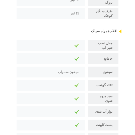
بزرگ
ظرفیت لگن
19 لیتر
کوچک
اقلام همراه سینک
محل نصب
شیر آب
جامایع
سیفون
سیفون معمولی
تخته گوشت
سبد میوه
شوی
نوار آب بندی
بست کابینت