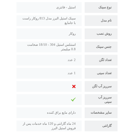
نوع سینک
استیل - فانتزی
سینک استیل البرز مدل 813 روکار راست
نام مدل
با جامایع
روش نصب
روکار
استنلس استیل 304 - 18/10 ضخامت
جنس سینک
0.8 میلیمتر
تعداد لگن
2 عدد
تعداد سینی
1 عدد
سرریز آب لگن
سرریز آب
سینی
سایر مشخصات
دارای مایع براق کننده
24 ماه گارانتی و 120 ماه خدمات پس از
گارانتی
فروش استیل البرز