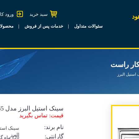
سبد خرید
ورود کا
ود
سئوالات متداول
خدمات پس از فروش
محصولا
استیل البرز
سینک استیل البرز مدل 765 روکار راست
قیمت: تماس بگیرید
نام برند:
سینک است
البرز
گارانتی:
120 ماه 