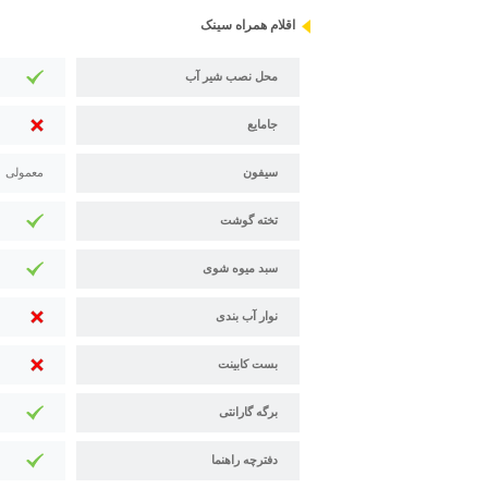
اقلام همراه سینک
محل نصب شیر آب
جامایع
سیفون
معمولی
تخته گوشت
سبد میوه شوی
نوار آب بندی
بست کابینت
برگه گارانتی
دفترچه راهنما