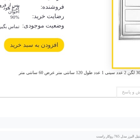
پس از فر
فروشنده:
کرج هود
اخوان
رضایت خرید:
90%
وضعیت موجودی:
تماس بگیر
 و پاسخ
برز مدل 765 روکار راست