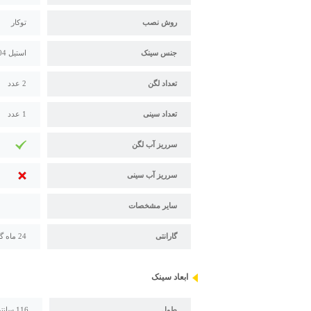
روش نصب
توکار
جنس سینک
استیل 304
تعداد لگن
2 عدد
تعداد سینی
1 عدد
سرریز آب لگن
سرریز آب سینی
سایر مشخصات
گارانتی
24 ماه گارانتی و 120 ماه خدمات پس از فروش استیل البرز
ابعاد سینک
طول
116 سانتی متر