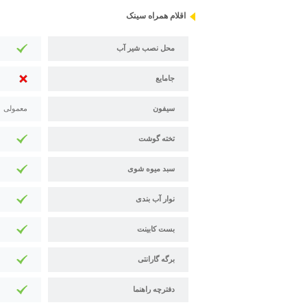
اقلام همراه سینک
محل نصب شیر آب
جامایع
سیفون
معمولی
تخته گوشت
سبد میوه شوی
نوار آب بندی
بست کابینت
برگه گارانتی
دفترچه راهنما