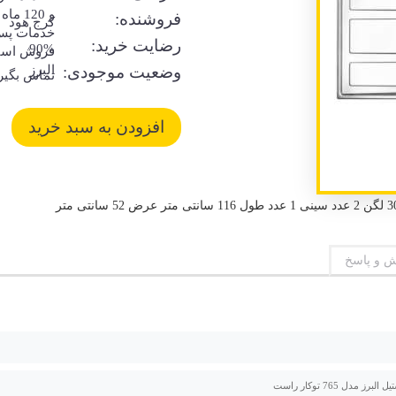
و 120 ماه
فروشنده:
کرج هود
خدمات پس
رضایت خرید:
90%
فروش است
وضعیت موجودی:
البرز
تماس بگیر
 و پاسخ
برز مدل 765 توکار راست