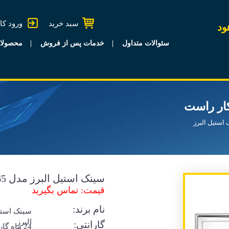
سبد خرید
ورود کا
ود
سئوالات متداول
خدمات پس از فروش
محصولا
استیل البرز
سینک استیل البرز مدل 765 توکار راست
قیمت: تماس بگیرید
نام برند:
سینک است
البرز
گارانتی:
24 ماه گا