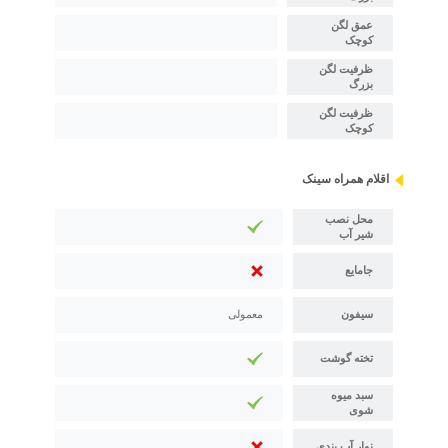
عمق لگن
کوچک
ظرفیت لگن
بزرگ
ظرفیت لگن
کوچک
اقلام همراه سینک
محل نصب
شیر آب
جامایع
سیفون
معمولی
تخته گوشت
سبد میوه
شوی
نوار آب بندی