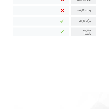
بست کابینت
برگه گارانتی
دفترچه
راهنما