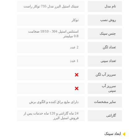
نام مدل
سینک استیل البرز مدل 735 توکار راست
روش نصب
توکار
استنلس استیل 304 - 18/10 ضخامت
جنس سینک
0.8 میلیمتر
تعداد لگن
2 عدد
تعداد سینی
1 عدد
سرریز آب لگن
سرریز آب
سینی
سایر مشخصات
دارای مایع براق کننده و الگوی برش
24 ماه گارانتی و 120 ماه خدمات پس از
گارانتی
فروش استیل البرز
ابعاد سینک