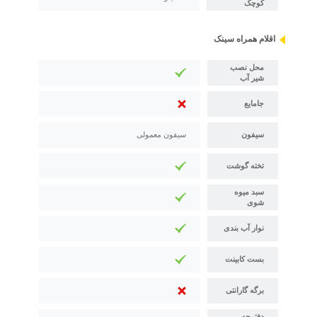
کوچک
اقلام همراه سینک
محل نصب
شیر آب
جامایع
سیفون
سیفون معمولی
تخته گوشت
سبد میوه
شوی
نوار آب بندی
بست کابینت
برگه گارانتی
دفترچه