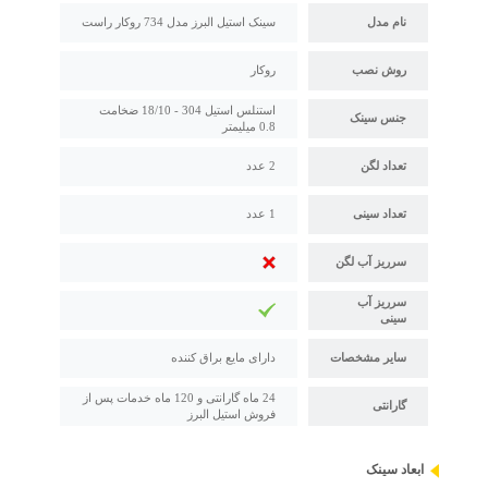
نام مدل
سینک استیل البرز مدل 734 روکار راست
روش نصب
روکار
استنلس استیل 304 - 18/10 ضخامت
جنس سینک
0.8 میلیمتر
تعداد لگن
2 عدد
تعداد سینی
1 عدد
سرریز آب لگن
سرریز آب
سینی
سایر مشخصات
دارای مایع براق کننده
24 ماه گارانتی و 120 ماه خدمات پس از
گارانتی
فروش استیل البرز
ابعاد سینک