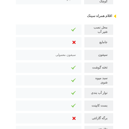
کوچک
اقلام همراه سینک
محل نصب
شیر آب
جامایع
سیفون
سیفون معمولی
تخته گوشت
سبد میوه
شوی
نوار آب بندی
بست کابینت
برگه گارانتی
دفترچه