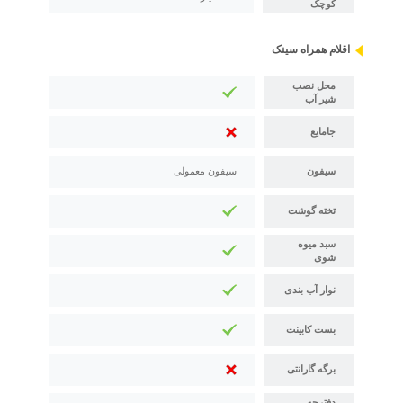
کوچک
اقلام همراه سینک
محل نصب
شیر آب
جامایع
سیفون
سیفون معمولی
تخته گوشت
سبد میوه
شوی
نوار آب بندی
بست کابینت
برگه گارانتی
دفترچه