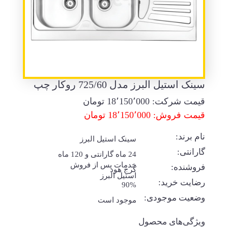
سینک استیل البرز مدل 725/60 روکار چپ
قیمت شرکت:
18٬150٬000
تومان
قیمت فروش: 18٬150٬000 تومان
نام برند:
سینک استیل البرز
گارانتی:
24 ماه گارانتی و 120 ماه
خدمات پس از فروش
فروشنده:
کرج هود
استیل البرز
رضایت خرید:
90%
وضعیت موجودی:
موجود است
ویژگی‌های محصول