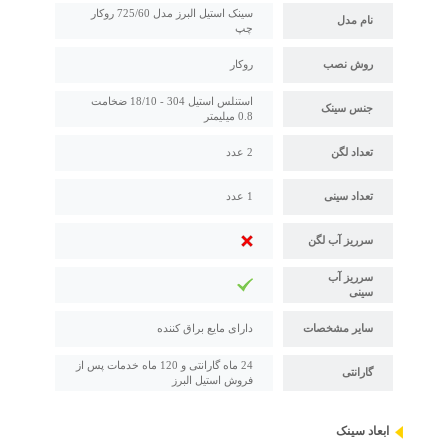
سینک استیل البرز مدل 725/60 روکار
نام مدل
چپ
روش نصب
روکار
استنلس استیل 304 - 18/10 ضخامت
جنس سینک
0.8 میلیمتر
تعداد لگن
2 عدد
تعداد سینی
1 عدد
سرریز آب لگن
سرریز آب
سینی
سایر مشخصات
دارای مایع براق کننده
24 ماه گارانتی و 120 ماه خدمات پس از
گارانتی
فروش استیل البرز
ابعاد سینک