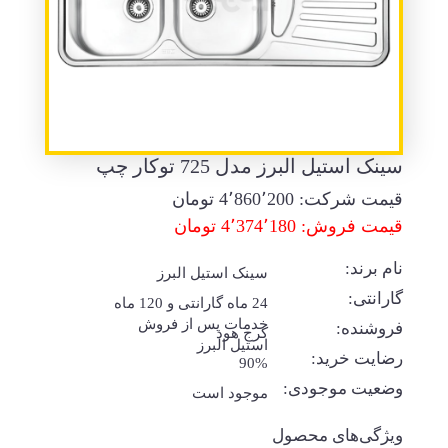
سینک استیل البرز مدل 725 توکار چپ
قیمت شرکت:
4٬860٬200
تومان
قیمت فروش: 4٬374٬180 تومان
نام برند:
سینک استیل البرز
گارانتی:
24 ماه گارانتی و 120 ماه
خدمات پس از فروش
فروشنده:
کرج هود
استیل البرز
رضایت خرید:
90%
وضعیت موجودی:
موجود است
ویژگی‌های محصول