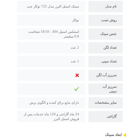
نام مدل
سینک استیل البرز مدل 725 توکار چپ
روش نصب
توکار
استنلس استیل 304 - 18/10 ضخامت
جنس سینک
0.8 میلیمتر
تعداد لگن
2 عدد
تعداد سینی
1 عدد
سرریز آب لگن
سرریز آب
سینی
سایر مشخصات
دارای مایع براق کننده و الگوی برش
24 ماه گارانتی و 120 ماه خدمات پس از
گارانتی
فروش استیل البرز
ابعاد سینک