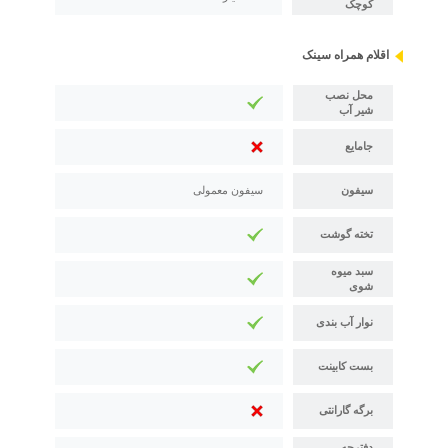
کوچک
اقلام همراه سینک
محل نصب
شیر آب
جامایع
سیفون
سیفون معمولی
تخته گوشت
سبد میوه
شوی
نوار آب بندی
بست کابینت
برگه گارانتی
دفترچه