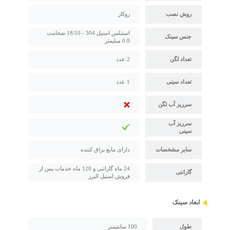
روش نصب
روکار
استنلس استیل 304 - 18/10 ضخامت
جنس سینک
0.8 میلیمتر
تعداد لگن
2 عدد
تعداد سینی
1 عدد
سرریز آب لگن
سرریز آب
سینی
سایر مشخصات
دارای مایع براق کننده
24 ماه گارانتی و 120 ماه خدمات پس از
گارانتی
فروش استیل البرز
ابعاد سینک
طول
100 سانتیمتر