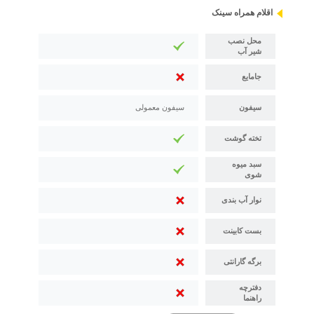
اقلام همراه سینک
محل نصب
شیر آب
جامایع
سیفون
سیفون معمولی
تخته گوشت
سبد میوه
شوی
نوار آب بندی
بست کابینت
برگه گارانتی
دفترچه
راهنما