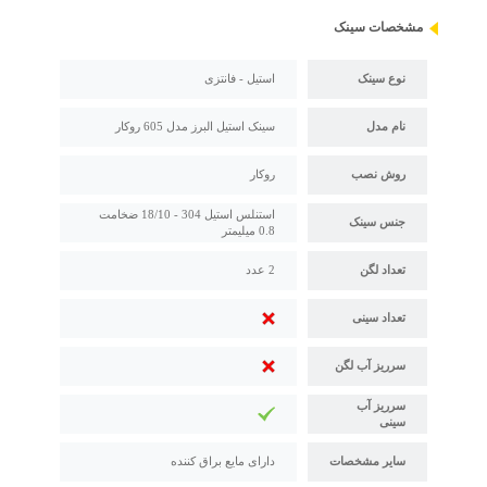
مشخصات سینک
نوع سینک
استیل - فانتزی
نام مدل
سینک استیل البرز مدل 605 روکار
روش نصب
روکار
استنلس استیل 304 - 18/10 ضخامت
جنس سینک
0.8 میلیمتر
تعداد لگن
2 عدد
تعداد سینی
سرریز آب لگن
سرریز آب
سینی
سایر مشخصات
دارای مایع براق کننده