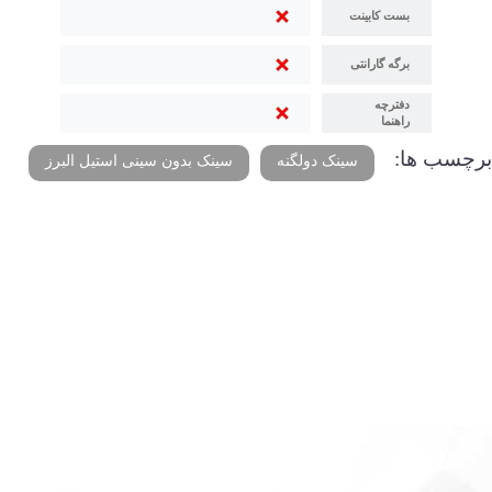
بست کابینت
برگه گارانتی
دفترچه
راهنما
برچسب ها:
سینک دولگنه
سینک بدون سینی استیل البرز