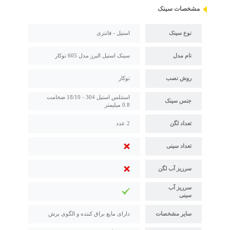
مشخصات سینک
نوع سینک
استیل - فانتزی
نام مدل
سینک استیل البرز مدل 605 توکار
روش نصب
توکار
استنلس استیل 304 - 18/10 ضخامت
جنس سینک
0.8 میلیمتر
تعداد لگن
2 عدد
تعداد سینی
سرریز آب لگن
سرریز آب
سینی
سایر مشخصات
دارای مایع براق کننده و الگوی برش