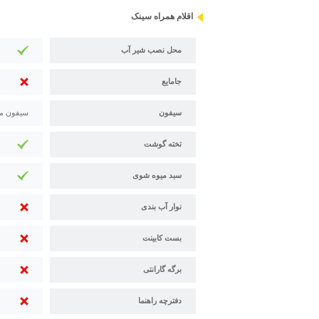
اقلام همراه سینک
محل نصب شیر آب
جامایع
سیفون
سیفون م
تخته گوشت
سبد میوه شوی
نوار آب بندی
بست کابینت
برگه گارانتی
دفترچه راهنما