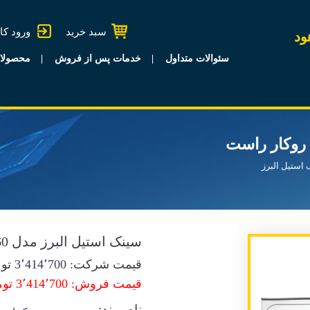
سبد خرید
ورود کا
ود
سئوالات متداول
خدمات پس از فروش
محصولا
استیل البرز
سینک استیل البرز مدل 530/60 روکار راست
قیمت شرکت:
3٬414٬700
توم
قیمت فروش: 3٬414٬700 تومان
نام برند: