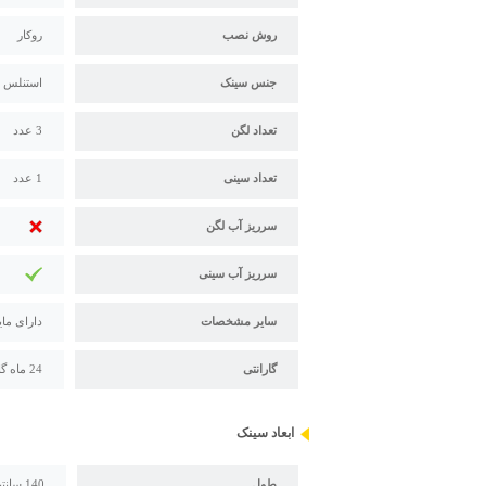
روش نصب
روکار
جنس سینک
استنلس استیل 304 - 18/10 
تعداد لگن
3 عدد
تعداد سینی
1 عدد
سرریز آب لگن
سرریز آب سینی
سایر مشخصات
دارای مای
گارانتی
24 ماه گارانتی و 120 ماه خدمات پس از فروش استیل البرز
ابعاد سینک
طول
140 سانتیمتر