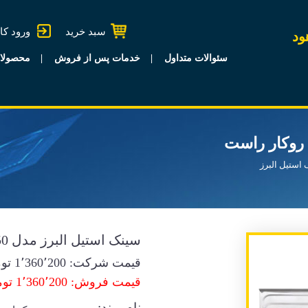
سبد خرید
ورود کا
ود
سئوالات متداول
خدمات پس از فروش
محصولا
استیل البرز
سینک استیل البرز مدل 260/50 روکار راست
قیمت شرکت:
1٬360٬200
توم
قیمت فروش: 1٬360٬200 تومان
نام برند: