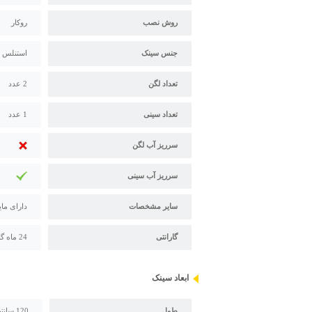
روش نصب
روکار
جنس سینک
استنلس استیل 304 - 18/10 
تعداد لگن
2 عدد
تعداد سینی
1 عدد
سرریز آب لگن
سرریز آب سینی
سایر مشخصات
دارای مای
گارانتی
24 ماه گارانتی و 120 ماه خدمات پس از فروش استیل البرز
ابعاد سینک
طول
120 سانتیمتر