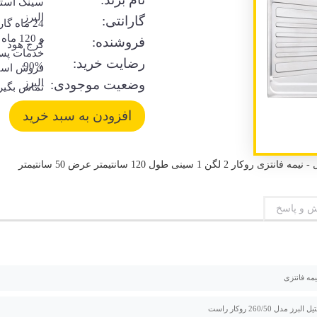
سینک است
البرز
گارانتی:
24 ماه گا
و 120 ماه
فروشنده:
کرج هود
خدمات پس
رضایت خرید:
90%
فروش است
وضعیت موجودی:
البرز
تماس بگیر
 و پاسخ
یمه فانتزی
ز مدل 260/50 روکار راست