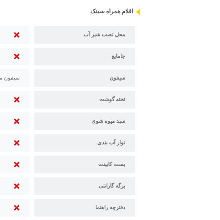
اقلام همراه سینک
محل نصب شیر آب
جامایع
سیفون
سیفون م
تخته گوشت
سبد میوه شوی
نوار آب بندی
بست کابینت
برگه گارانتی
دفترچه راهنما