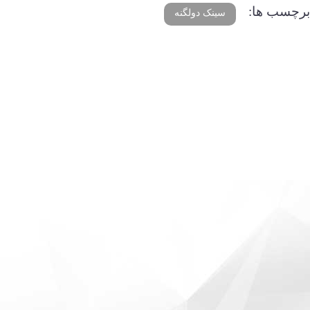
برچسب ها:
سینک دولگنه