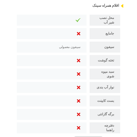
اقلام همراه سینک
محل نصب
شیر آب
جامایع
سیفون
سیفون معمولی
تخته گوشت
سبد میوه
شوی
نوار آب بندی
بست کابینت
برگه گارانتی
دفترچه
راهنما