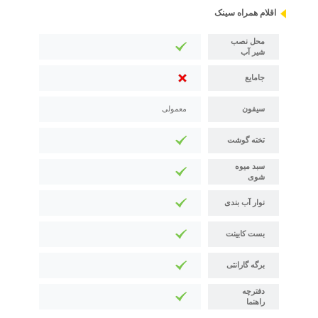
اقلام همراه سینک
محل نصب
شیر آب
جامایع
سیفون
معمولی
تخته گوشت
سبد میوه
شوی
نوار آب بندی
بست کابینت
برگه گارانتی
دفترچه
راهنما