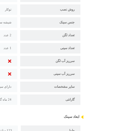
روش نصب
توکار
جنس سینک
شیشه سکوریت با ضخامت
تعداد لگن
2 عدد
تعداد سینی
1 عدد
سرریز آب لگن
سرریز آب سینی
سایر مشخصات
دارای سی
گارانتی
24 ماه گارانتی و 120 ماه خدمات پس از فروش استیل البرز
ابعاد سینک
طول
123 سانتیمتر