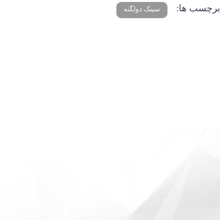
برچسب ها:
سینک دولگنه