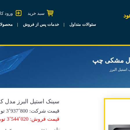
سبد خرید
ورود کا
ود
سئوالات متداول
خدمات پس از فروش
محصولا
تال مشکی چپ
استیل البرز
سینک استیل البرز مدل 
قیمت شرکت:
3٬937٬800
توم
قیمت فروش: 3٬544٬020 تومان
نام برند: