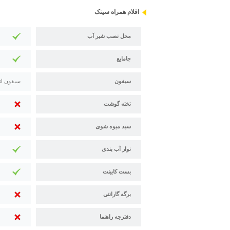
اقلام همراه سینک
محل نصب شیر آب
جامایع
سیفون
سیفون ات
تخته گوشت
سبد میوه شوی
نوار آب بندی
بست کابینت
برگه گارانتی
دفترچه راهنما