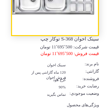
سینک اخوان S-368 توکار چپ
قیمت شرکت:
11٬695٬500
تومان
قیمت فروش: 11٬695٬500 تومان
نام برند:
سینک اخوان
گارانتی:
120 ماه گارانتی پس از
فروش اخوان
فروشنده:
کرج هود
رضایت خرید:
90%
وضعیت موجودی:
تماس بگیرید
ویژگی‌های محصول