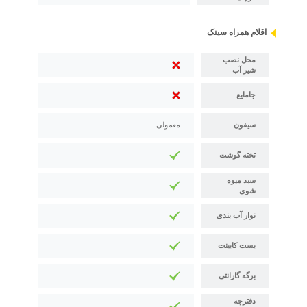
اقلام همراه سینک
محل نصب
شیر آب
جامایع
سیفون
معمولی
تخته گوشت
سبد میوه
شوی
نوار آب بندی
بست کابینت
برگه گارانتی
دفترچه