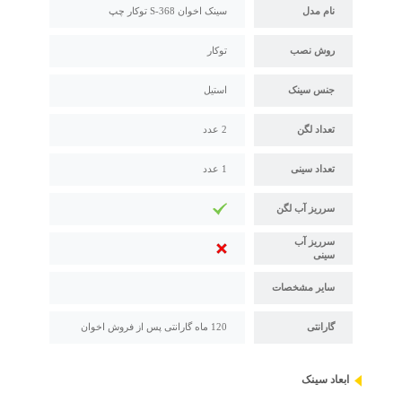
نام مدل
سینک اخوان S-368 توکار چپ
روش نصب
توکار
جنس سینک
استیل
تعداد لگن
2 عدد
تعداد سینی
1 عدد
سرریز آب لگن
سرریز آب
سینی
سایر مشخصات
گارانتی
120 ماه گارانتی پس از فروش اخوان
ابعاد سینک