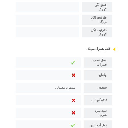
عمق لگن
کوچک
ظرفیت لگن
بزرگ
ظرفیت لگن
کوچک
اقلام همراه سینک
محل نصب
شیر آب
جامایع
سیفون
سیفون معمولی
تخته گوشت
سبد میوه
شوی
نوار آب بندی