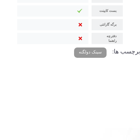
بست کابینت
برگه گارانتی
دفترچه
راهنما
برچسب ها:
سینک دولگنه