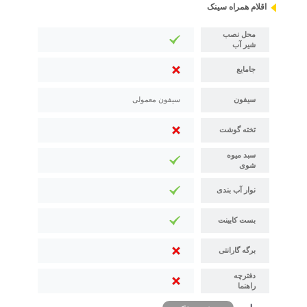
اقلام همراه سینک
محل نصب
شیر آب
جامایع
سیفون
سیفون معمولی
تخته گوشت
سبد میوه
شوی
نوار آب بندی
بست کابینت
برگه گارانتی
دفترچه
راهنما