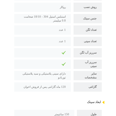
روش نصب
روکار
استنلس استیل 304 - 18/10 ضخامت
جنس سینک
0.8 میلیمتر
تعداد لگن
1 عدد
تعداد سینی
1 عدد
سرریز آب لگن
سرریز آب
سینی
سایر
دارای سینی پلاستیکی و سبد پلاستیکی
مشخصات
تورنادو
گارانتی
120 ماه گارانتی پس از فروش اخوان
ابعاد سینک
طول
150 سانتیمتر