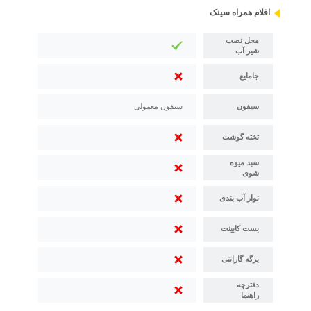
اقلام همراه سینک
محل نصب
شیر آب
جامایع
سیفون
سیفون معمولی
تخته گوشت
سبد میوه
شوی
نوار آب بندی
بست کابینت
برگه گارانتی
دفترچه
راهنما