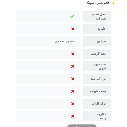
اقلام همراه سینک
محل نصب
شیر آب
جامایع
سیفون
سیفون معمولی
تخته گوشت
سبد میوه
شوی
نوار آب بندی
بست کابینت
برگه گارانتی
دفترچه
راهنما