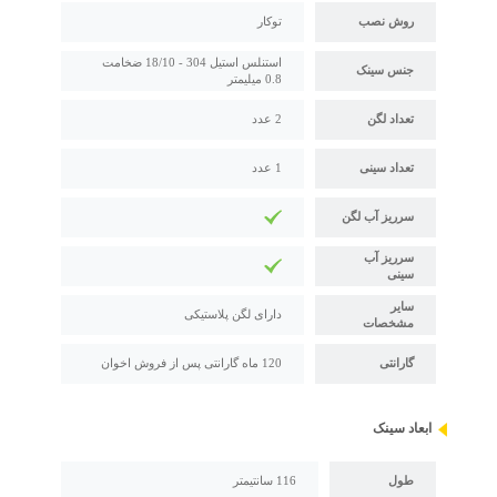
روش نصب
توکار
استنلس استیل 304 - 18/10 ضخامت
جنس سینک
0.8 میلیمتر
تعداد لگن
2 عدد
تعداد سینی
1 عدد
سرریز آب لگن
سرریز آب
سینی
سایر
دارای لگن پلاستیکی
مشخصات
گارانتی
120 ماه گارانتی پس از فروش اخوان
ابعاد سینک
طول
116 سانتیمتر