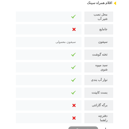
اقلام همراه سینک
محل نصب
شیر آب
جامایع
سیفون
سیفون معمولی
تخته گوشت
سبد میوه
شوی
نوار آب بندی
بست کابینت
برگه گارانتی
دفترچه
راهنما