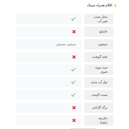
اقلام همراه سینک
محل نصب
شیر آب
جامایع
سیفون
سیفون معمولی
تخته گوشت
سبد میوه
شوی
نوار آب بندی
بست کابینت
برگه گارانتی
دفترچه
راهنما