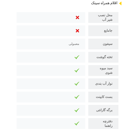
اقلام همراه سینک
محل نصب
شیر آب
جامایع
سیفون
معمولی
تخته گوشت
سبد میوه
شوی
نوار آب بندی
بست کابینت
برگه گارانتی
دفترچه
راهنما