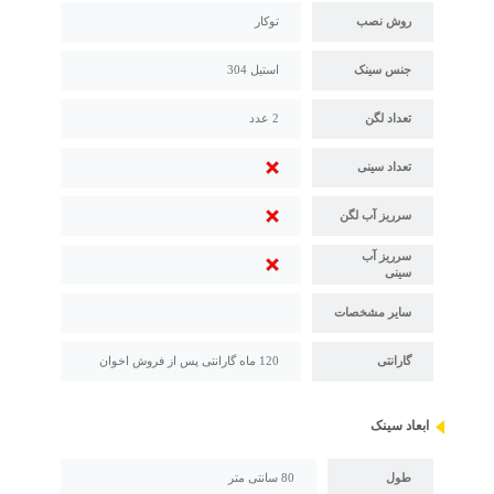
روش نصب
توکار
جنس سینک
استیل 304
تعداد لگن
2 عدد
تعداد سینی
سرریز آب لگن
سرریز آب
سینی
سایر مشخصات
گارانتی
120 ماه گارانتی پس از فروش اخوان
ابعاد سینک
طول
80 سانتی متر