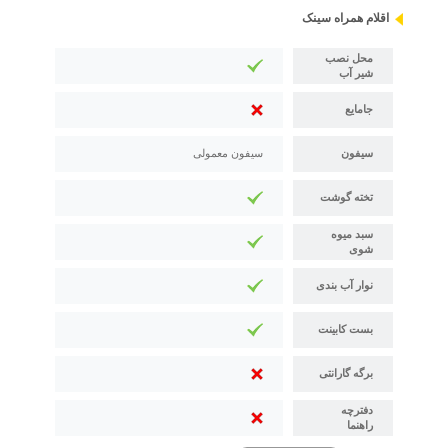
اقلام همراه سینک
محل نصب
شیر آب
جامایع
سیفون
سیفون معمولی
تخته گوشت
سبد میوه
شوی
نوار آب بندی
بست کابینت
برگه گارانتی
دفترچه
راهنما