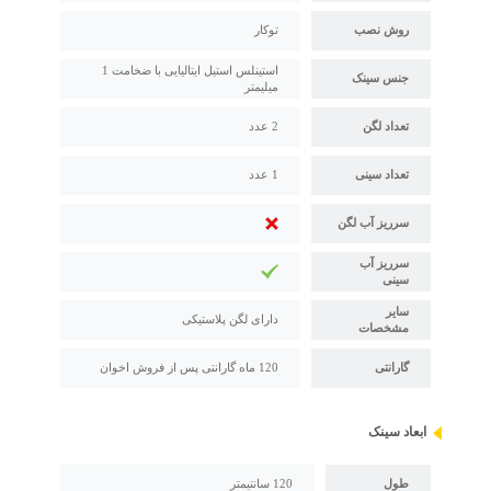
روش نصب
توکار
استینلس استیل ایتالیایی با ضخامت 1
جنس سینک
میلیمتر
تعداد لگن
2 عدد
تعداد سینی
1 عدد
سرریز آب لگن
سرریز آب
سینی
سایر
دارای لگن پلاستیکی
مشخصات
گارانتی
120 ماه گارانتی پس از فروش اخوان
ابعاد سینک
طول
120 سانتیمتر