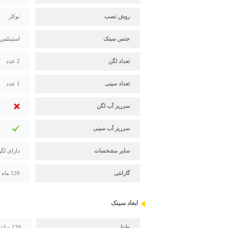
روش نصب
توکار
جنس سینک
استینلس است
تعداد لگن
2 عدد
تعداد سینی
1 عدد
سرریز آب لگن
سرریز آب سینی
سایر مشخصات
دارای لگ
گارانتی
120 ماه گارانتی پس از فروش اخوان
ابعاد سینک
طول
120 سانتیمتر