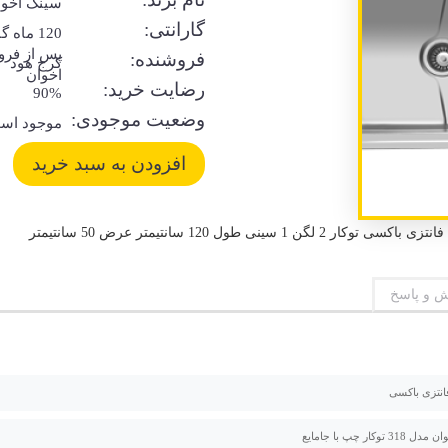
سینک اخوا
گارانتی:
120 ماه 
پس از فر
فروشنده:
کرج هود
اخوان
رضایت خرید:
90%
وضعیت موجودی:
موجود اس
 و پاسخ
فانتزی باکسی
 توکار چپ با جامایع