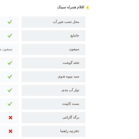
اقلام همراه سینک
محل نصب شیر آب
جامایع
سیفون
سیفون م
تخته گوشت
سبد میوه شوی
نوار آب بندی
بست کابینت
برگه گارانتی
دفترچه راهنما