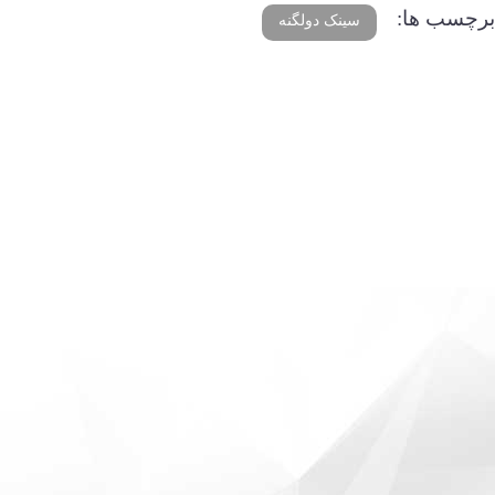
برچسب ها:
سینک دولگنه