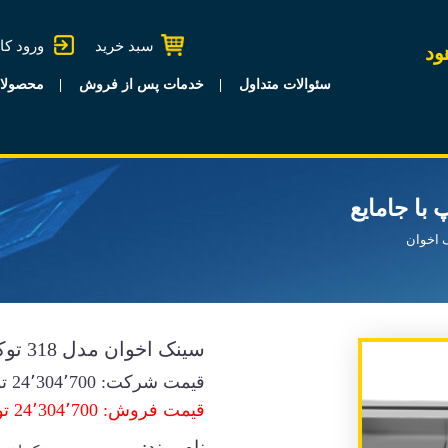
سبد خرید
ورود کا
ود
سئوالات متداول
خدمات پس از فروش
محصولا
 اخوان
سینک اخوان مدل 318 توکار چپ با جامایع
قیمت شرکت:
24٬304٬700
تو
قیمت فروش: 24٬304٬700 تومان
نام برند: