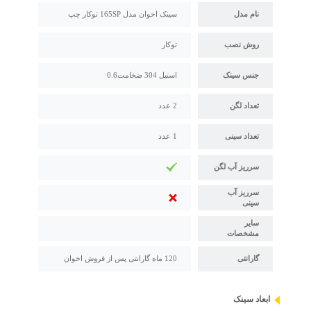
نام مدل
سینک اخوان مدل 165SP توکار چپ
روش نصب
توکار
جنس سینک
استیل 304 ضخامت0.6
تعداد لگن
2 عدد
تعداد سینی
1 عدد
سرریز آب لگن
سرریز آب
سینی
سایر
مشخصات
گارانتی
120 ماه گارانتی پس از فروش اخوان
ابعاد سینک