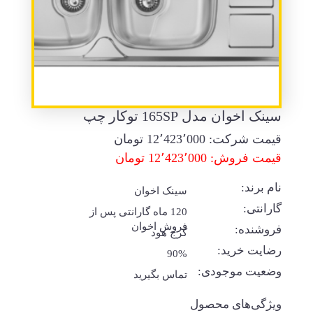
سینک اخوان مدل 165SP توکار چپ
قیمت شرکت:
12٬423٬000
تومان
قیمت فروش: 12٬423٬000 تومان
نام برند:
سینک اخوان
گارانتی:
120 ماه گارانتی پس از
فروش اخوان
فروشنده:
کرج هود
رضایت خرید:
90%
وضعیت موجودی:
تماس بگیرید
ویژگی‌های محصول