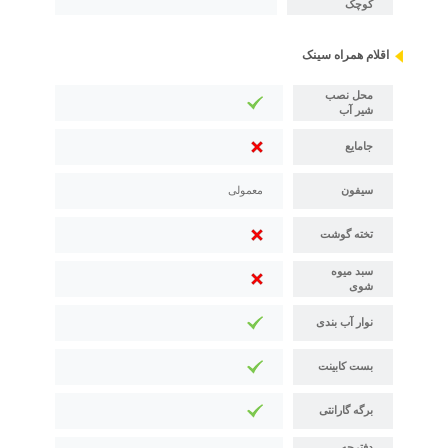
کوچک
اقلام همراه سینک
محل نصب
شیر آب
جامایع
سیفون
معمولی
تخته گوشت
سبد میوه
شوی
نوار آب بندی
بست کابینت
برگه گارانتی
دفترچه