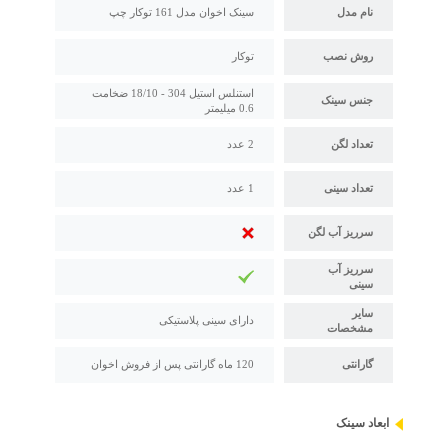
نام مدل
سینک اخوان مدل 161 توکار چپ
روش نصب
توکار
استنلس استیل 304 - 18/10 ضخامت
جنس سینک
0.6 میلیمتر
تعداد لگن
2 عدد
تعداد سینی
1 عدد
سرریز آب لگن
سرریز آب
سینی
سایر
دارای سینی پلاستیکی
مشخصات
گارانتی
120 ماه گارانتی پس از فروش اخوان
ابعاد سینک