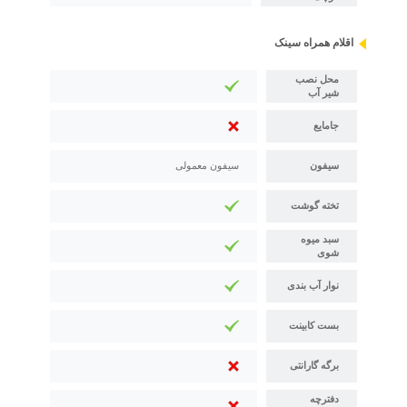
اقلام همراه سینک
محل نصب
شیر آب
جامایع
سیفون
سیفون معمولی
تخته گوشت
سبد میوه
شوی
نوار آب بندی
بست کابینت
برگه گارانتی
دفترچه