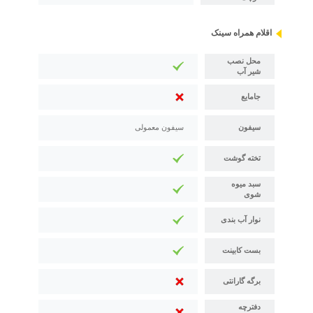
اقلام همراه سینک
محل نصب
شیر آب
جامایع
سیفون
سیفون معمولی
تخته گوشت
سبد میوه
شوی
نوار آب بندی
بست کابینت
برگه گارانتی
دفترچه