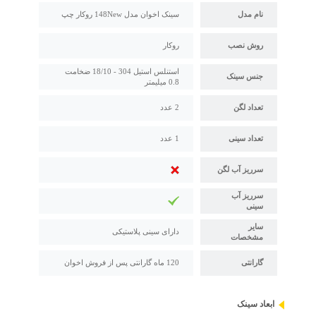
نام مدل
سینک اخوان مدل 148New روکار چپ
روش نصب
روکار
استنلس استیل 304 - 18/10 ضخامت
جنس سینک
0.8 میلیمتر
تعداد لگن
2 عدد
تعداد سینی
1 عدد
سرریز آب لگن
سرریز آب
سینی
سایر
دارای سینی پلاستیکی
مشخصات
گارانتی
120 ماه گارانتی پس از فروش اخوان
ابعاد سینک