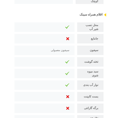
کوچک
اقلام همراه سینک
محل نصب
شیر آب
جامایع
سیفون
سیفون معمولی
تخته گوشت
سبد میوه
شوی
نوار آب بندی
بست کابینت
برگه گارانتی
دفترچه