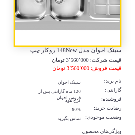
سینک اخوان مدل 148New روکار چپ
قیمت شرکت:
3٬560٬000
تومان
قیمت فروش: 3٬560٬000 تومان
نام برند:
سینک اخوان
گارانتی:
120 ماه گارانتی پس از
فروش اخوان
فروشنده:
کرج هود
رضایت خرید:
90%
وضعیت موجودی:
تماس بگیرید
ویژگی‌های محصول