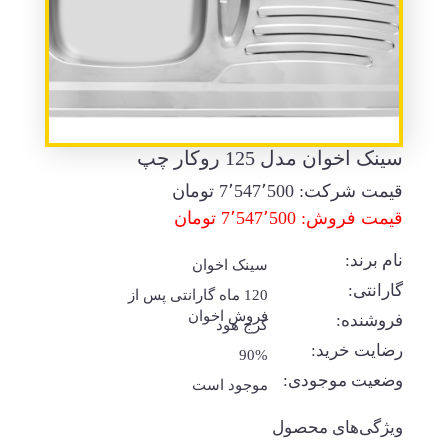
سینک اخوان مدل 125 روکار چپ
قیمت شرکت:
7٬547٬500
تومان
قیمت فروش: 7٬547٬500 تومان
نام برند:
سینک اخوان
گارانتی:
120 ماه گارانتی پس از
فروش اخوان
فروشنده:
کرج هود
رضایت خرید:
90%
وضعیت موجودی:
موجود است
ویژگی‌های محصول