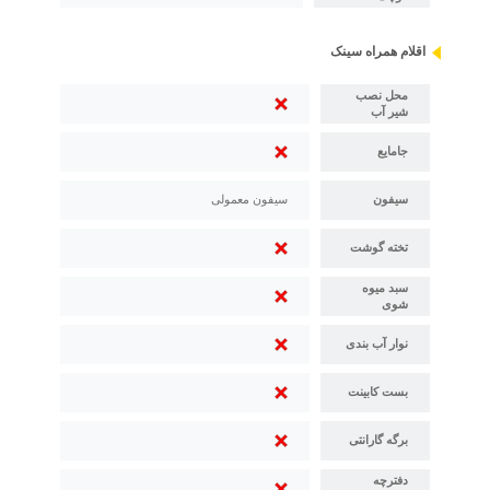
اقلام همراه سینک
محل نصب
شیر آب
جامایع
سیفون
سیفون معمولی
تخته گوشت
سبد میوه
شوی
نوار آب بندی
بست کابینت
برگه گارانتی
دفترچه