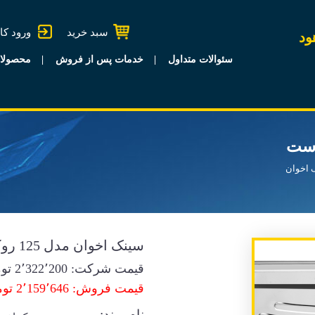
سبد خرید
ورود کا
ود
سئوالات متداول
خدمات پس از فروش
محصولا
 اخوان
سینک اخوان مدل 125 روکار راست
قیمت شرکت:
2٬322٬200
توم
قیمت فروش: 2٬159٬646 تومان
نام برند: