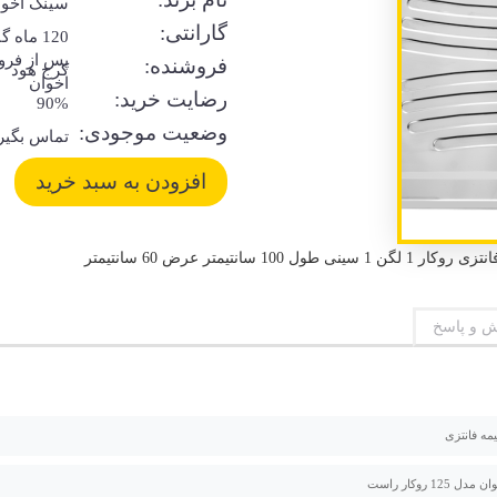
سینک اخوا
گارانتی:
120 ماه 
پس از فر
فروشنده:
کرج هود
اخوان
رضایت خرید:
90%
وضعیت موجودی:
تماس بگیر
 و پاسخ
یمه فانتزی
 125 روکار راست