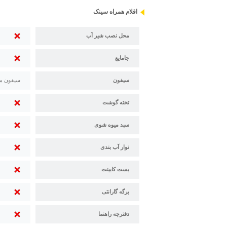
اقلام همراه سینک
محل نصب شیر آب
جامایع
سیفون
سیفون م
تخته گوشت
سبد میوه شوی
نوار آب بندی
بست کابینت
برگه گارانتی
دفترچه راهنما