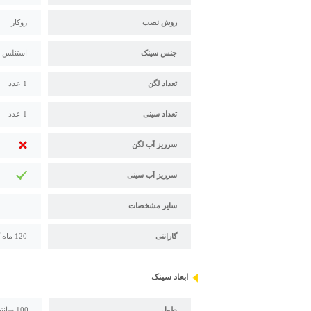
روش نصب
روکار
جنس سینک
استنلس استیل 304 - 18/10 
تعداد لگن
1 عدد
تعداد سینی
1 عدد
سرریز آب لگن
سرریز آب سینی
سایر مشخصات
گارانتی
120 ماه گارانتی پس از فروش اخوان
ابعاد سینک
طول
100 سانتیمتر