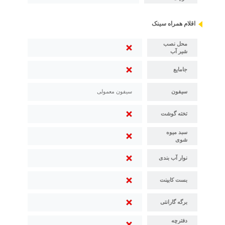
اقلام همراه سینک
محل نصب
شیر آب
جامایع
سیفون
سیفون معمولی
تخته گوشت
سبد میوه
شوی
نوار آب بندی
بست کابینت
برگه گارانتی
دفترچه