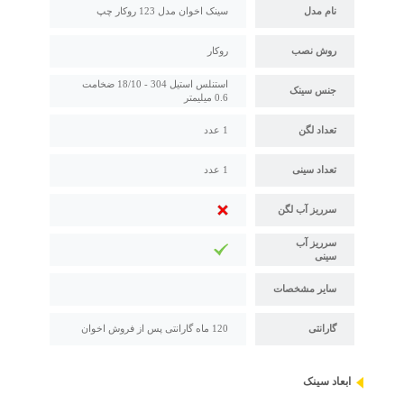
نام مدل
سینک اخوان مدل 123 روکار چپ
روش نصب
روکار
استنلس استیل 304 - 18/10 ضخامت
جنس سینک
0.6 میلیمتر
تعداد لگن
1 عدد
تعداد سینی
1 عدد
سرریز آب لگن
سرریز آب
سینی
سایر مشخصات
گارانتی
120 ماه گارانتی پس از فروش اخوان
ابعاد سینک