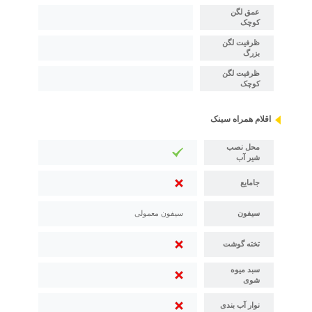
عمق لگن
کوچک
ظرفیت لگن
بزرگ
ظرفیت لگن
کوچک
اقلام همراه سینک
محل نصب
شیر آب
جامایع
سیفون
سیفون معمولی
تخته گوشت
سبد میوه
شوی
نوار آب بندی