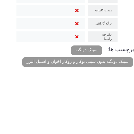
بست کابینت
برگه گارانتی
دفترچه
راهنما
برچسب ها:
سینک دولگنه
سینک دولگنه بدون سینی توکار و روکار اخوان و استیل البرز