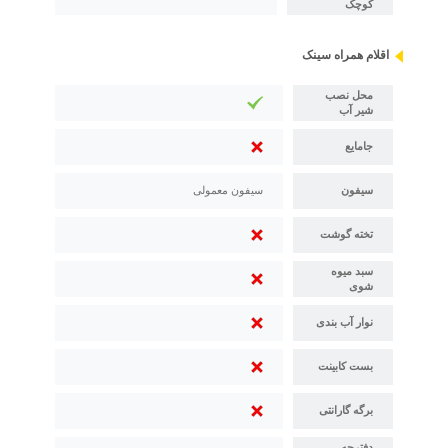
کوچک
اقلام همراه سینک
محل نصب
شیر آب
جامایع
سیفون
سیفون معمولی
تخته گوشت
سبد میوه
شوی
نوار آب بندی
بست کابینت
برگه گارانتی
دفترچه