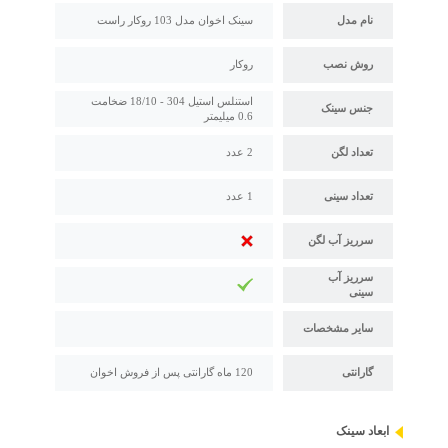
نام مدل
سینک اخوان مدل 103 روکار راست
روش نصب
روکار
استنلس استیل 304 - 18/10 ضخامت
جنس سینک
0.6 میلیمتر
تعداد لگن
2 عدد
تعداد سینی
1 عدد
سرریز آب لگن
سرریز آب
سینی
سایر مشخصات
گارانتی
120 ماه گارانتی پس از فروش اخوان
ابعاد سینک