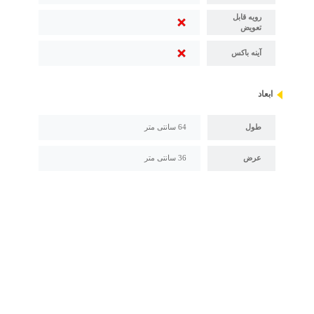
رویه قابل
تعویض
آینه باکس
ابعاد
طول
64 سانتی متر
عرض
36 سانتی متر