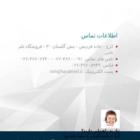
اطلاعات تماس
کرج - جاده فردیس - نبش گلستان ۳۰ - فروشگاه تلم
خانی
تلفن های تماس: ۳۶۶۰۰۰۹۱-۰۲۶ - ۳۶۶۰۲۷۴۰-۰۲۶
فکس: ۳۶۶۰۵۹۴۹-۰۲۶
پست الکترونیک: info@karajhood.ir