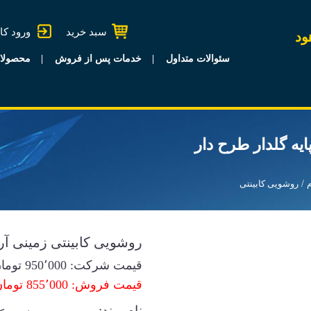
سبد خرید
ورود کا
ود
سئوالات متداول
خدمات پس از فروش
محصولا
ایه گلدار طرح دار
روشویی کابینتی
روشویی کابینتی زمینی آرمی
قیمت شرکت:
950٬000
توما
قیمت فروش: 855٬000 تومان
نام برند: