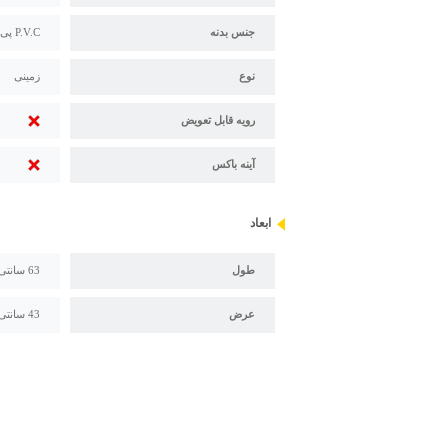
جنس بدنه
P.V.C پی وی سی (ضد آب و ضد بخار)
نوع
زمینی
رویه قابل تعویض
آینه باکس
ابعاد
طول
63 سانتی متر
عرض
43 سانتی متر