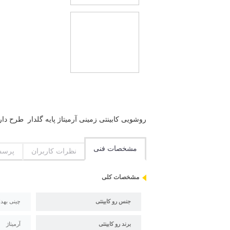
روشویی کابینتی زمینی آرمیتاژ پایه گلدار طرح دار P.V.C 63 پی وی سی (ضد آب و ضد بخار)چینی بهداشتی آرمیت
مشخصات فنی
نظرات کاربران
پرسش
مشخصات کلی
جنس رو کابینتی
چینی بهد
برند رو کابینتی
آرمیتاژ